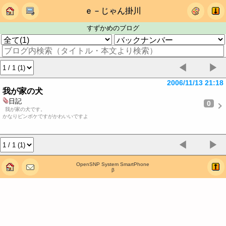
ｅ－じゃん掛川
すずかめのブログ
◀
▶
2006/11/13 21:18
我が家の犬
日記
0
我が家の犬です。
かなりピンボケですがかわいいですよ
◀
▶
OpenSNP System SmartPhone
β