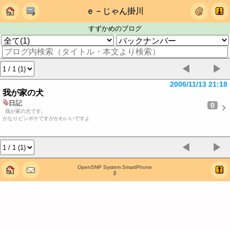
ｅ－じゃん掛川
すずかめのブログ
◀
▶
2006/11/13 21:18
我が家の犬
日記
0
我が家の犬です。
かなりピンボケですがかわいいですよ
◀
▶
OpenSNP System SmartPhone
β