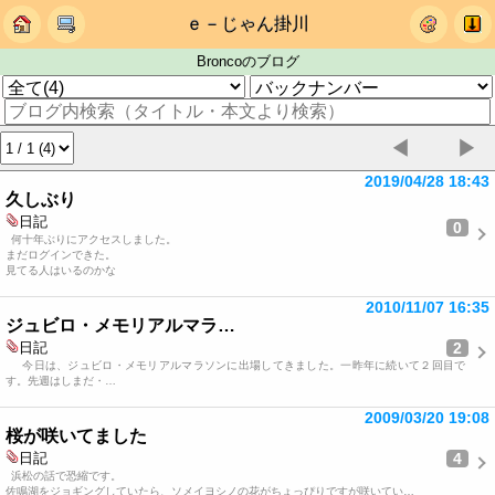
ｅ－じゃん掛川
Broncoのブログ
◀
▶
2019/04/28 18:43
久しぶり
日記
0
何十年ぶりにアクセスしました。
まだログインできた。
見てる人はいるのかな
2010/11/07 16:35
ジュビロ・メモリアルマラ…
2
日記
今日は、ジュビロ・メモリアルマラソンに出場してきました。一昨年に続いて２回目で
す。先週はしまだ・…
2009/03/20 19:08
桜が咲いてました
4
日記
浜松の話で恐縮です。
佐鳴湖をジョギングしていたら、ソメイヨシノの花がちょっぴりですが咲いてい…