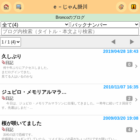
ｅ－じゃん掛川
Broncoのブログ
◀
▶
2019/04/28 18:43
久しぶり
日記
0
何十年ぶりにアクセスしました。
まだログインできた。
見てる人はいるのかな
2010/11/07 16:35
ジュビロ・メモリアルマラ…
2
日記
今日は、ジュビロ・メモリアルマラソンに出場してきました。一昨年に続いて２回目で
す。先週はしまだ・…
2009/03/20 19:08
桜が咲いてました
4
日記
浜松の話で恐縮です。
佐鳴湖をジョギングしていたら、ソメイヨシノの花がちょっぴりですが咲いてい…