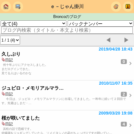
ｅ－じゃん掛川
Broncoのブログ
◀
▶
2019/04/28 18:43
久しぶり
日記
0
何十年ぶりにアクセスしました。
まだログインできた。
見てる人はいるのかな
2010/11/07 16:35
ジュビロ・メモリアルマラ…
2
日記
今日は、ジュビロ・メモリアルマラソンに出場してきました。一昨年に続いて２回目で
す。先週はしまだ・…
2009/03/20 19:08
桜が咲いてました
4
日記
浜松の話で恐縮です。
佐鳴湖をジョギングしていたら、ソメイヨシノの花がちょっぴりですが咲いてい…