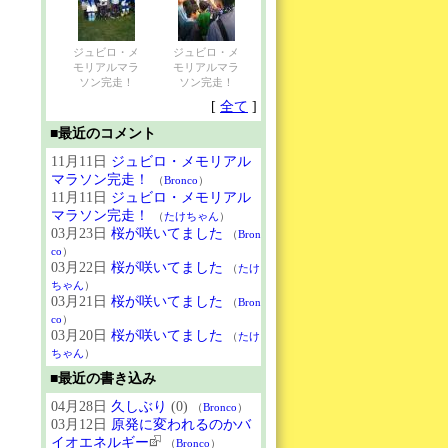
ジュビロ・メ
ジュビロ・メ
モリアルマラ
モリアルマラ
ソン完走！
ソン完走！
[
全て
]
■最近のコメント
11月11日
ジュビロ・メモリアル
マラソン完走！
（
Bronco
）
11月11日
ジュビロ・メモリアル
マラソン完走！
（
たけちゃん
）
03月23日
桜が咲いてました
（
Bron
co
）
03月22日
桜が咲いてました
（
たけ
ちゃん
）
03月21日
桜が咲いてました
（
Bron
co
）
03月20日
桜が咲いてました
（
たけ
ちゃん
）
■最近の書き込み
04月28日
久しぶり
(0)
（
Bronco
）
03月12日
原発に変われるのかバ
イオエネルギー
（
Bronco
）