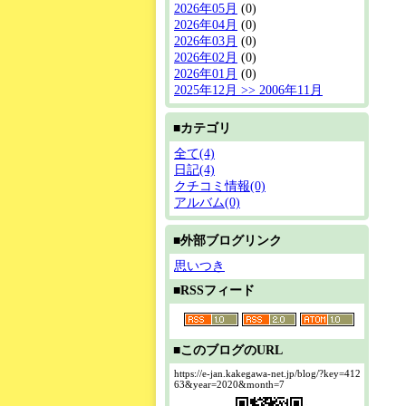
2026年05月
(0)
2026年04月
(0)
2026年03月
(0)
2026年02月
(0)
2026年01月
(0)
2025年12月 >> 2006年11月
■カテゴリ
全て(4)
日記(4)
クチコミ情報(0)
アルバム(0)
■外部ブログリンク
思いつき
■RSSフィード
■このブログのURL
https://e-jan.kakegawa-net.jp/blog/?key=412
63&year=2020&month=7