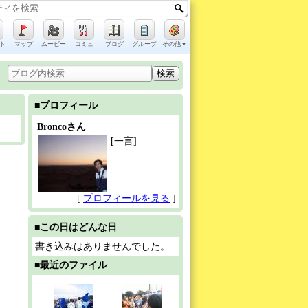
ト
マップ
ムービー
コミュ
ブログ
グループ
その他▼
■プロフィール
Broncoさん
[一言]
[
プロフィールを見る
]
■この日はどんな日
書き込みはありませんでした。
■最近のファイル