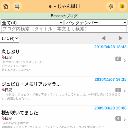
ｅ－じゃん掛川
Broncoのブログ
◀
▶
2019/04/28 18:43
久しぶり
日記
0
何十年ぶりにアクセスしました。
まだログインできた。
見てる人はいるのかな
2010/11/07 16:35
ジュビロ・メモリアルマラ…
2
日記
今日は、ジュビロ・メモリアルマラソンに出場してきました。一昨年に続いて２回目で
す。先週はしまだ・…
2009/03/20 19:08
桜が咲いてました
4
日記
浜松の話で恐縮です。
佐鳴湖をジョギングしていたら、ソメイヨシノの花がちょっぴりですが咲いてい…