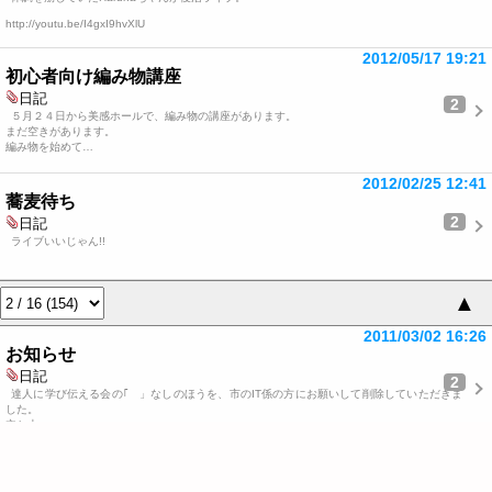
http://youtu.be/I4gxI9hvXlU
2012/05/17 19:21
初心者向け編み物講座
日記
2
５月２４日から美感ホールで、編み物の講座があります。
まだ空きがあります。
編み物を始めて…
2012/02/25 12:41
蕎麦待ち
2
日記
ライブいいじゃん!!
▲
2011/03/02 16:26
お知らせ
日記
2
達人に学び伝える会の｢ 」なしのほうを、市のIT係の方にお願いして削除していただきま
した。
立ち上…
2011/02/11 18:46
あたらしいコミュニティー