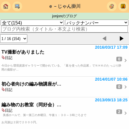
ｅ－じゃん掛川
jonjonのブログ
◀
▶
2016/03/17 17:09
TV撮影がありました
日記
0
今日から環境資源ギャラリーで開かれている、「葛を使った作品展」でＮＨＫのたっぷり静
岡の撮影が…
2014/01/07 10:06
初心者向けの編み物講座が…
0
日記
2013/09/13 18:25
編み物のお教室（同好会）…
日記
2
美感ホールで、第一第三の木曜日、午後１：３０～３時ごろまで
お月謝は２回で２０００円。