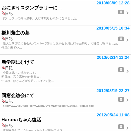
2013/06/09 12:28
おにぎりスタンプラリーに…
0
日記
友引カフェの真っ最中。天むす残りわずかになりました。
2013/05/15 10:34
掛川藩主の墓
0
日記
達人に学び伝える会のメンバーで磐田に展示会を見に行った帰り、可睡斎に寄りました。
何度か来てい…
2013/02/14 11:24
新学期にむけて
日記
0
今日は北中の期末テスト。
明日は、私立高校の合格発表。
中３は、ほとんどが今月いっぱいで塾…
2012/08/19 22:27
同窓会総会にて
0
日記
http://www.youtube.com/watch?v=6mEMW8cIxH0&feat…detailpage
2012/05/24 11:08
Harunaちゃん復活
日記
0
体調を崩していたHarunaちゃんが復活ライブ。