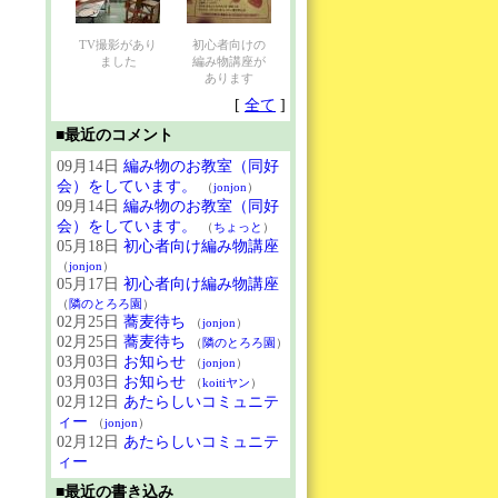
TV撮影があり
初心者向けの
ました
編み物講座が
あります
[
全て
]
■最近のコメント
09月14日
編み物のお教室（同好
会）をしています。
（
jonjon
）
09月14日
編み物のお教室（同好
会）をしています。
（
ちょっと
）
05月18日
初心者向け編み物講座
（
jonjon
）
05月17日
初心者向け編み物講座
（
隣のとろろ園
）
02月25日
蕎麦待ち
（
jonjon
）
02月25日
蕎麦待ち
（
隣のとろろ園
）
03月03日
お知らせ
（
jonjon
）
03月03日
お知らせ
（
koitiヤン
）
02月12日
あたらしいコミュニテ
ィー
（
jonjon
）
02月12日
あたらしいコミュニテ
ィー
■最近の書き込み