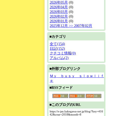
2026年05月
(0)
2026年04月
(0)
2026年03月
(0)
2026年02月
(0)
2026年01月
(0)
2025年12月 >> 2007年02月
■カテゴリ
全て(154)
日記(152)
クチコミ情報(0)
アルバム(2)
■外部ブログリンク
Ｍｙ ｂｕｓｙ ｓｌｏｗｌｉｆ
ｅ
■RSSフィード
■このブログのURL
https://e-jan.kakegawa-net.jp/blog/?key=416
42&year=2018&month=8