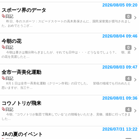
2026/08/05 09:20
スポーツ界のデータ
0
日記
昨日、冬のスポーツ：スピードスケートの高木美保さんに、国民栄誉賞が授与されまし
た。おめでとうござ…
2026/08/04 09:46
今朝の花
0
日記
今朝は暑さは幾分和らぎましたが、それでも日中は・・・どうなるでしょう？。 朝、庭
の花を見渡したと…
2026/08/03 09:47
全市一斉美化運動
4
日記
8月１日は全市一斉美化運動（クリーン作戦）の日でした。 皆様の地域でも行われたと
思いますが、当三十…
2026/08/01 09:36
コウノトリが飛来
4
日記
今朝、”コウノトリが集団で飛来している”との情報をいただき、見物、撮影に行ってきま
した…
2026/07/31 13:22
JAの夏のイベント