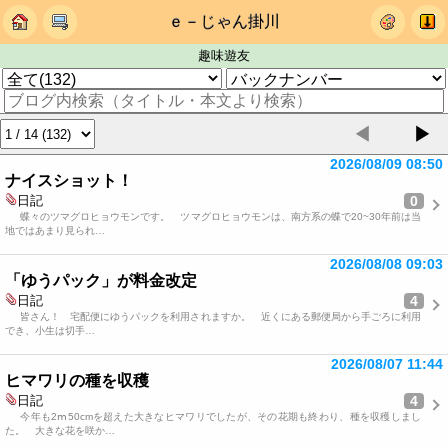
ｅ－じゃん掛川
趣味遊友
◀
▶
2026/08/09 08:50
ナイスショット！
0
日記
蝶々のツマグロヒョウモンです。 ツマグロヒョウモンは、南方系の蝶で20~30年前は当
地ではあまり見られ…
2026/08/08 09:03
「ゆうパック」が料金改定
4
日記
皆さん！ 宅配便にゆうパックを利用されますか。 近くにある郵便局から手ごろに利用
でき、小生は切手…
2026/08/07 11:44
ヒマワリの種を収穫
4
日記
今年も2ⅿ50cmを超えた大きなヒマワリでしたが、その花期も終わり、種を収穫しまし
た。 大きな花を咲か…