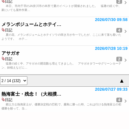
2
日記
本日、市内千羽のJA掛川市の本所で夏のイベントが開催されました。 猛暑の続く中、
家にいても屋外作業…
2026/07/30 09:58
メランポジュームとホテイ…
4
日記
夏の花、メランポジュームとホテイソウの咲き方が今一でしたが、ここに来て落ち着いた
ようです。 ホテ…
2026/07/28 10:19
アサガオ
2
日記
猛暑の続く中、アサガオの開花数も増えてきました。 アサガオタワーやグリーンカーテ
ン、鉢植えなどに…
▲
2026/07/27 09:33
熱海富士・残念！（大相撲…
4
日記
郷土力士熱海富士が、優勝決定戦の巴戦で、霧島に勝った時、これは行ける熱海富士の初
優勝を願って、当…
2026/07/26 10:03
夏の花
4
日記