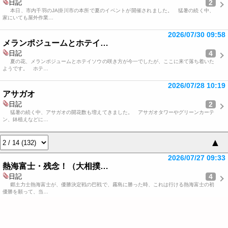
2
日記
本日、市内千羽のJA掛川市の本所で夏のイベントが開催されました。 猛暑の続く中、
家にいても屋外作業…
2026/07/30 09:58
メランポジュームとホテイ…
4
日記
夏の花、メランポジュームとホテイソウの咲き方が今一でしたが、ここに来て落ち着いた
ようです。 ホテ…
2026/07/28 10:19
アサガオ
2
日記
猛暑の続く中、アサガオの開花数も増えてきました。 アサガオタワーやグリーンカーテ
ン、鉢植えなどに…
▲
2026/07/27 09:33
熱海富士・残念！（大相撲…
4
日記
郷土力士熱海富士が、優勝決定戦の巴戦で、霧島に勝った時、これは行ける熱海富士の初
優勝を願って、当…
2026/07/26 10:03
夏の花
4
日記