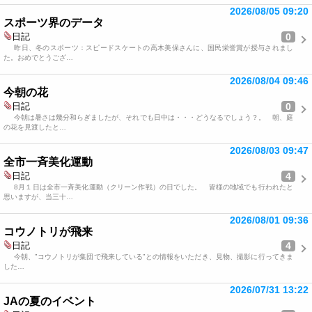
2026/08/05 09:20
スポーツ界のデータ
0
日記
昨日、冬のスポーツ：スピードスケートの高木美保さんに、国民栄誉賞が授与されまし
た。おめでとうござ…
2026/08/04 09:46
今朝の花
0
日記
今朝は暑さは幾分和らぎましたが、それでも日中は・・・どうなるでしょう？。 朝、庭
の花を見渡したと…
2026/08/03 09:47
全市一斉美化運動
4
日記
8月１日は全市一斉美化運動（クリーン作戦）の日でした。 皆様の地域でも行われたと
思いますが、当三十…
2026/08/01 09:36
コウノトリが飛来
4
日記
今朝、”コウノトリが集団で飛来している”との情報をいただき、見物、撮影に行ってきま
した…
2026/07/31 13:22
JAの夏のイベント