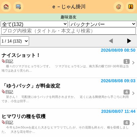
ｅ－じゃん掛川
趣味遊友
◀
▶
2026/08/09 08:50
ナイスショット！
1
日記
蝶々のツマグロヒョウモンです。 ツマグロヒョウモンは、南方系の蝶で20~30年前は当
地ではあまり見られ…
2026/08/08 09:03
「ゆうパック」が料金改定
4
日記
皆さん！ 宅配便にゆうパックを利用されますか。 近くにある郵便局から手ごろに利用
でき、小生は切手…
2026/08/07 11:44
ヒマワリの種を収穫
4
日記
今年も2ⅿ50cmを超えた大きなヒマワリでしたが、その花期も終わり、種を収穫しまし
た。 大きな花を咲か…