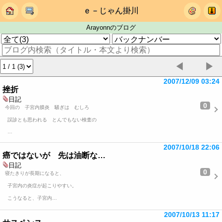
ｅ－じゃん掛川
Arayonnのブログ
◀
▶
2007/12/09 03:24
挫折
日記
0
今回の 子宮内膜炎 騒ぎは むしろ
誤診とも思われる とんでもない検査の
…
2007/10/18 22:06
癌ではないが 先は油断な…
日記
0
寝たきりが長期になると、
子宮内の炎症が起こりやすい。
こうなると、子宮内…
2007/10/13 11:17