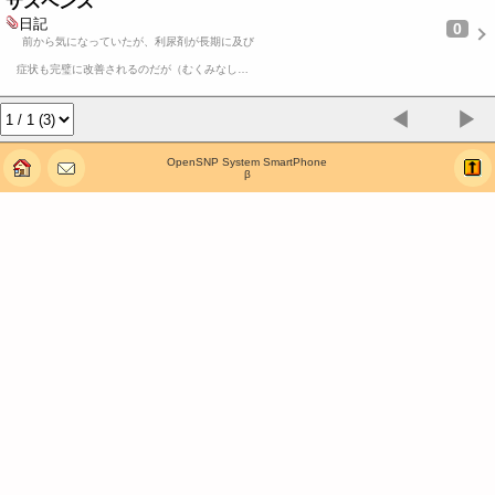
サスペンス
日記
0
前から気になっていたが、利尿剤が長期に及び
症状も完璧に改善されるのだが（むくみなし…
◀
▶
OpenSNP System SmartPhone
β