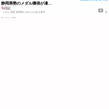
静岡県勢のメダル獲得が凄…
日記
4
メダル 競技 静岡県にゆかりのある選手
金メダルの部
１．競泳／男子100m自由形…
2021/08/19 16:53
久しぶりの光景
日記
4
朝の自転車散歩も久しぶりだったが 5時１５分家を出る。
２，３分で黒目川にでる。
2021/03/17 22:48
家の中で年を越したジャカ…
2
アルバム
昨年買った８本のうち１本は観賞用に室内に置くのにあまり背が高くまらないよう、盆栽で
使う針金を使い捻…
2021/03/12 11:57
不要家具の買い取り見積も…
日記
6
今月初め市内の業者に診てもらいました。
古いのでこのタイプは今は売れず、引き取りになりま…