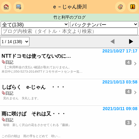
ｅ－じゃん掛川
竹と利平のブログ
◀
▶
2021/10/27 17:17
NTTドコモは使ってないのに…
4
日記
【ご利用料金の支払い確認が取れておりません。
本日中に050-5273-2014NTTドコモサポートセンター迄…
2021/10/13 03:58
しばらく e-じゃん ・・・
4
日記
見れません 失礼します。
2021/10/11 09:08
雨に咲けば それは又・・・
日記
3
毎朝 新しく沢山の花をさかせてくれる『藤娘』
この日の朝は 雨の雫をとどめて 咲い…