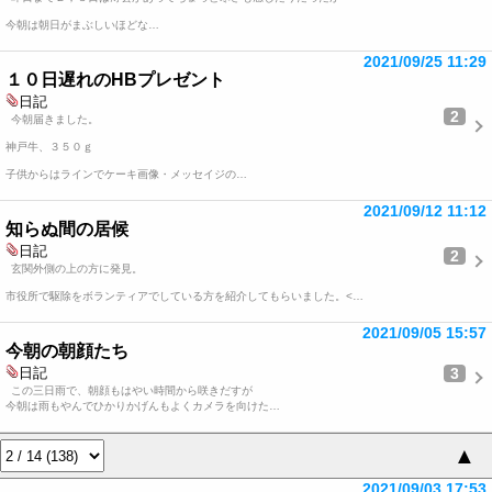
今朝は朝日がまぶしいほどな…
2021/09/25 11:29
１０日遅れのHBプレゼント
日記
2
今朝届きました。
神戸牛、３５０ｇ
子供からはラインでケーキ画像・メッセイジの…
2021/09/12 11:12
知らぬ間の居候
日記
2
玄関外側の上の方に発見。
市役所で駆除をボランティアでしている方を紹介してもらいました。<…
2021/09/05 15:57
今朝の朝顔たち
3
日記
この三日雨で、朝顔もはやい時間から咲きだすが
今朝は雨もやんでひかりかげんもよくカメラを向けた…
▲
2021/09/03 17:53