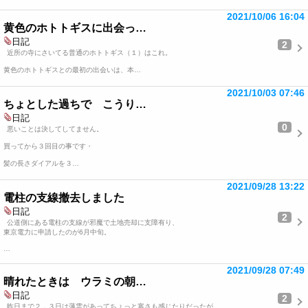
2021/10/06 16:04
黄色のホトトギスに出会っ…
日記
2
近所の寺にさいてる普通のホトトギス（１）はこれ。
黄色のホトトギスとの最初の出会いは、本…
2021/10/03 07:46
ちょとした過ちで こうり…
日記
0
悪いことは決してしてません。
買ってから３回目の事です・
髪の長さダイアルを３…
2021/09/28 13:22
電柱の支線撤去しました
日記
2
公道側にある電柱の支線が邪魔で土地売却に支障有り、
東京電力に申請したのが6月中旬。
…
2021/09/28 07:49
晴れたときは ウラミの朝…
日記
2
昨日まで２，３日は薄雲があってちょっと寒さも感じたりだったが