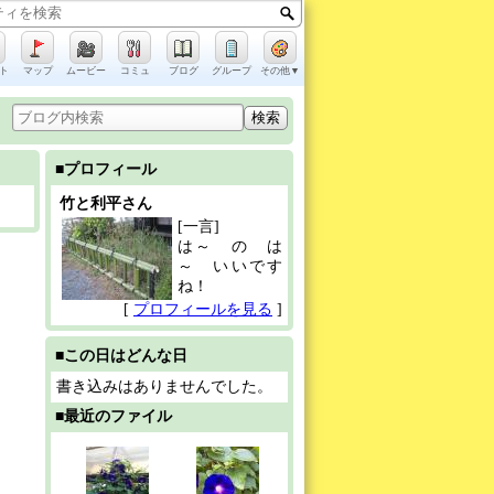
ト
マップ
ムービー
コミュ
ブログ
グループ
その他▼
■プロフィール
竹と利平さん
[一言]
は～ の は
～ いいです
ね！
[
プロフィールを見る
]
■この日はどんな日
書き込みはありませんでした。
■最近のファイル