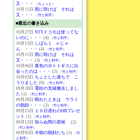
又・・・
（
ちょっと
）
10月11日
雨に咲けば それは
又・・・
（
竹と利平
）
■最近の書き込み
10月27日
NTTドコモは使ってな
いのに・・・
(4)
（
竹と利平
）
10月13日
しばらく e-じゃ
ん ・・・
(4)
（
竹と利平
）
10月11日
雨に咲けば それは
又・・・
(3)
（
竹と利平
）
10月06日
黄色のホトトギスに出
会ったのは・・・
(2)
（
竹と利平
）
10月03日
ちょとした過ちで こ
うりました
(0)
（
竹と利平
）
09月28日
電柱の支線撤去しまし
た
(2)
（
竹と利平
）
09月28日
晴れたときは ウラミ
の朝顔・・・
(2)
（
竹と利平
）
09月25日
１０日遅れのHBプレゼ
ント
(2)
（
竹と利平
）
09月12日
知らぬ間の居候
(2)
（
竹と利平
）
09月05日
今朝の朝顔たち
(3)
（
竹
と利平
）