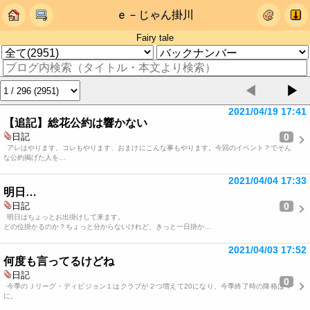
ｅ－じゃん掛川
Fairy tale
◀
▶
2021/04/19 17:41
【追記】総花公約は響かない
0
日記
アレはやります、コレもやります、おまけにこんな事もやります。今回のイベント？でそん
な公約掲げた人を…
2021/04/04 17:33
明日…
0
日記
明日はちょっとお出掛けして来ます。
どの位掛かるのか？ちょっと分からないけれど、きっと一日掛か…
2021/04/03 17:52
何度も言ってるけどね
日記
0
今季のＪリーグ・ディビジョン１はクラブが２つ増えて20になり、今季終了時の降格は４
に。