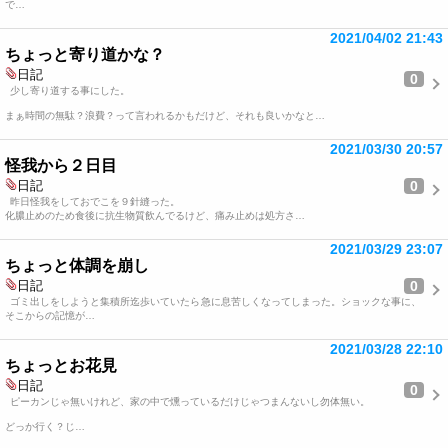
で…
2021/04/02 21:43
ちょっと寄り道かな？
日記
0
少し寄り道する事にした。
まぁ時間の無駄？浪費？って言われるかもだけど、それも良いかなと…
2021/03/30 20:57
怪我から２日目
0
日記
昨日怪我をしておでこを９針縫った。
化膿止めのため食後に抗生物質飲んでるけど、痛み止めは処方さ…
2021/03/29 23:07
ちょっと体調を崩し
0
日記
ゴミ出しをしようと集積所迄歩いていたら急に息苦しくなってしまった。ショックな事に、
そこからの記憶が…
2021/03/28 22:10
ちょっとお花見
日記
0
ピーカンじゃ無いけれど、家の中で燻っているだけじゃつまんないし勿体無い。
どっか行く？じ…