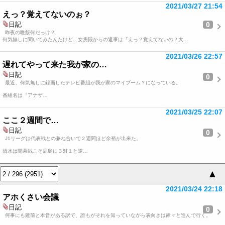
2021/03/27 21:54
えっ？覚えてないのぉ？
0
日記
昨夜の晩飯何だっけ？
何気無しに聞いてみたんだけど、女房殿からの返事は『えっ？覚えてないの？大…
2021/03/26 22:57
遅れてやって来た我が家の…
日記
0
最近、何気無しに録画したテレビ番組が我が家のマイブーム？になっている。
番組名は『アナザ…
2021/03/25 22:07
ここ２週間で…
日記
0
J1リーグは代表戦との兼ね合いで２週間ほど余裕が出来た。
清水は開幕戦こそ鹿島に３対１と逆…
▲
2021/03/24 22:18
アホくさい会議
日記
0
何事にも建前と本音がある訳で、誰もがそれを知っていながら表向きは粛々と進んで行く。