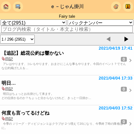
ｅ－じゃん掛川
Fairy tale
◀
▶
2021/04/19 17:41
【追記】総花公約は響かない
0
日記
アレはやります、コレもやります、おまけにこんな事もやります。今回のイベント？でそん
な公約掲げた人を…
2021/04/04 17:33
明日…
0
日記
明日はちょっとお出掛けして来ます。
どの位掛かるのか？ちょっと分からないけれど、きっと一日掛か…
2021/04/03 17:52
何度も言ってるけどね
日記
0
今季のＪリーグ・ディビジョン１はクラブが２つ増えて20になり、今季終了時の降格は４
に。