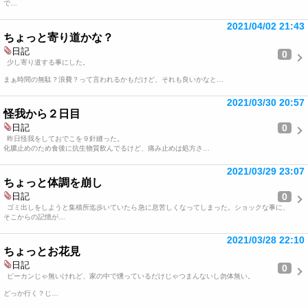
で…
2021/04/02 21:43
ちょっと寄り道かな？
日記
0
少し寄り道する事にした。
まぁ時間の無駄？浪費？って言われるかもだけど、それも良いかなと…
2021/03/30 20:57
怪我から２日目
0
日記
昨日怪我をしておでこを９針縫った。
化膿止めのため食後に抗生物質飲んでるけど、痛み止めは処方さ…
2021/03/29 23:07
ちょっと体調を崩し
0
日記
ゴミ出しをしようと集積所迄歩いていたら急に息苦しくなってしまった。ショックな事に、
そこからの記憶が…
2021/03/28 22:10
ちょっとお花見
日記
0
ピーカンじゃ無いけれど、家の中で燻っているだけじゃつまんないし勿体無い。
どっか行く？じ…