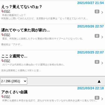
2021/03/27 21:54
えっ？覚えてないのぉ？
0
日記
昨夜の晩飯何だっけ？
何気無しに聞いてみたんだけど、女房殿からの返事は『えっ？覚えてないの？大…
2021/03/26 22:57
遅れてやって来た我が家の…
日記
0
最近、何気無しに録画したテレビ番組が我が家のマイブーム？になっている。
番組名は『アナザ…
2021/03/25 22:07
ここ２週間で…
日記
0
J1リーグは代表戦との兼ね合いで２週間ほど余裕が出来た。
清水は開幕戦こそ鹿島に３対１と逆…
▲
2021/03/24 22:18
アホくさい会議
日記
0
何事にも建前と本音がある訳で、誰もがそれを知っていながら表向きは粛々と進んで行く。