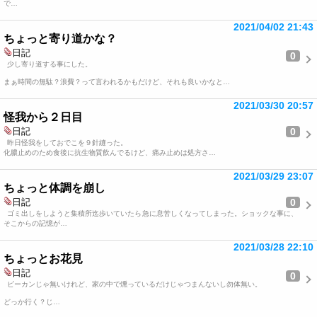
で…
2021/04/02 21:43
ちょっと寄り道かな？
日記
0
少し寄り道する事にした。
まぁ時間の無駄？浪費？って言われるかもだけど、それも良いかなと…
2021/03/30 20:57
怪我から２日目
0
日記
昨日怪我をしておでこを９針縫った。
化膿止めのため食後に抗生物質飲んでるけど、痛み止めは処方さ…
2021/03/29 23:07
ちょっと体調を崩し
0
日記
ゴミ出しをしようと集積所迄歩いていたら急に息苦しくなってしまった。ショックな事に、
そこからの記憶が…
2021/03/28 22:10
ちょっとお花見
日記
0
ピーカンじゃ無いけれど、家の中で燻っているだけじゃつまんないし勿体無い。
どっか行く？じ…