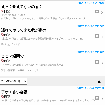
2021/03/27 21:54
えっ？覚えてないのぉ？
0
日記
昨夜の晩飯何だっけ？
何気無しに聞いてみたんだけど、女房殿からの返事は『えっ？覚えてないの？大…
2021/03/26 22:57
遅れてやって来た我が家の…
日記
0
最近、何気無しに録画したテレビ番組が我が家のマイブーム？になっている。
番組名は『アナザ…
2021/03/25 22:07
ここ２週間で…
日記
0
J1リーグは代表戦との兼ね合いで２週間ほど余裕が出来た。
清水は開幕戦こそ鹿島に３対１と逆…
▲
2021/03/24 22:18
アホくさい会議
日記
0
何事にも建前と本音がある訳で、誰もがそれを知っていながら表向きは粛々と進んで行く。