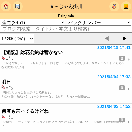
ｅ－じゃん掛川
Fairy tale
◀
▶
2021/04/19 17:41
【追記】総花公約は響かない
0
日記
アレはやります、コレもやります、おまけにこんな事もやります。今回のイベント？でそん
な公約掲げた人を…
2021/04/04 17:33
明日…
0
日記
明日はちょっとお出掛けして来ます。
どの位掛かるのか？ちょっと分からないけれど、きっと一日掛か…
2021/04/03 17:52
何度も言ってるけどね
日記
0
今季のＪリーグ・ディビジョン１はクラブが２つ増えて20になり、今季終了時の降格は４
に。