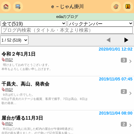
ｅ－じゃん掛川
edaのブログ
◀
▶
2020/01/01 12:02
令和２年1月1日
3
日記
明けましておめでとうございます。
本年もよろしくお願い申し上げます。
2019/11/05 07:45
千昌夫、高山、発表会
日記
2
9月は忙しい月でした。
6日は千昌夫のステージを鑑賞、客席で握手、7日は高山、8日は
歌の発表…
2019/11/04 08:00
屋台が通る11月3日
2
日記
昨日は三の丸に出演した町内の屋台が午後9時過ぎに
自宅の前を通りました。ので急いで記念写真を撮っ…