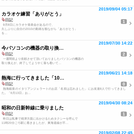
2019/09/04 05:17
カラオケ練習「ありがとう」
日記
1
9月8日にカラオケ発表会があるので、
久しぶりに自分の2010の動画を観ながら「ありがとう」
を…
2019/07/30 14:22
今パソコンの機器の取り換…
2
日記
一週間前より依頼させて頂いておりましたパソコンの機器の
取り換えが、終了してようやく落ち着いて…
2019/06/21 14:18
熱海に行ってきました「10…
0
日記
熱海銀座のイタリアンジェラートのお店「名前は忘れました」にお友達8人で行ってきまし
た。「6月13日」お…
2019/04/30 08:24
昭和の日新幹線に乗りました
1
日記
昨日は私事で焼津方面に出かけるためタクシーを呼んで
11時20分ごろ駅に着きましたが、東海道線が不…
2019/02/08 22:45