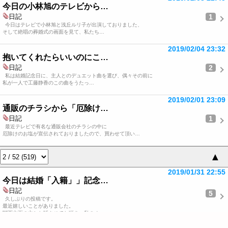
今日の小林旭のテレビから…
1
日記
今日はテレビで小林旭と浅丘ルリ子が出演しておりました、
そして絶唱の葬婚式の画面を見て、私たち…
2019/02/04 23:32
抱いてくれたらいいのにこ…
2
日記
私は結婚記念日に、主人とのデュエット曲を選び、偶々その前に
私が一人で工藤静香のこの曲をうたっ…
2019/02/01 23:09
通販のチラシから「厄除け…
1
日記
最近テレビで有名な通販会社のチラシの中に
厄除けのお塩が宣伝されておりましたので、買わせて頂い…
▲
2019/01/31 22:55
今日は結婚「入籍」」記念…
日記
5
久しぶりの投稿です。
最近嬉しいことがありました。
関西方面の方とお話させてお頂き、私のオ…