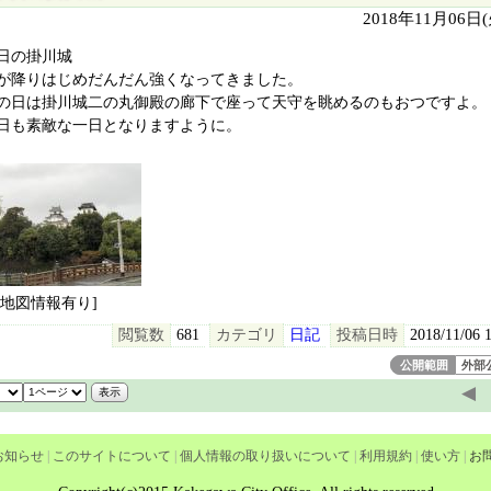
2018年11月06日
本日の掛川城‬
雨が降りはじめだんだん強くなってきました。‬
雨の日は掛川城二の丸御殿の廊下で座って天守を眺めるのもおつですよ。‬
今日も素敵な一日となりますように。‬
[地図情報有り]
閲覧数
681
カテゴリ
日記
投稿日時
2018/11/06 
公開範囲
外部
◀
お知らせ
|
このサイトについて
|
個人情報の取り扱いについて
|
利用規約
|
使い方
|
お