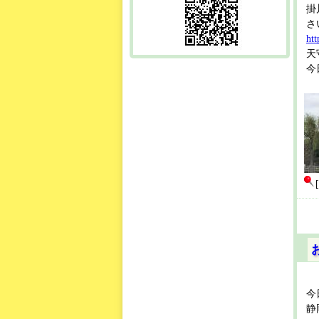
掛
さ
ht
天
今
今
静