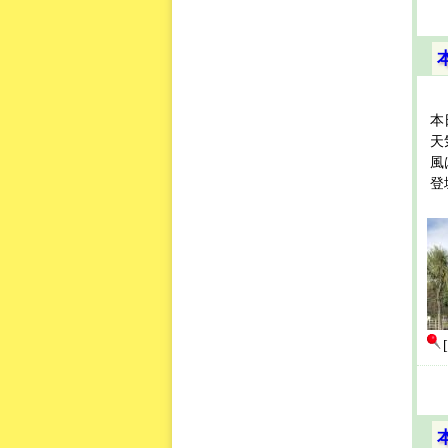
本
天
風
登