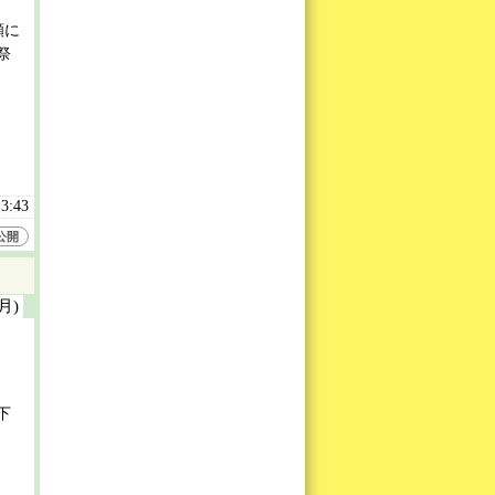
願に
祭
13:43
公開
(月)
下