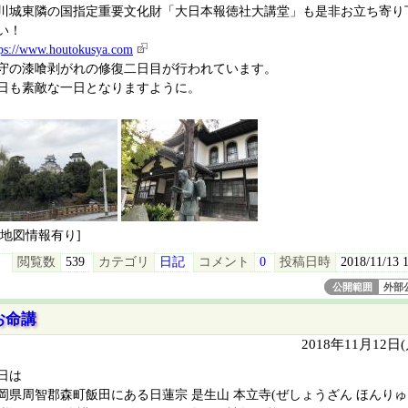
川城東隣の国指定重要文化財「大日本報徳社大講堂」も是非お立ち寄り
い！
tps://www.houtokusya.com
守の漆喰剥がれの修復二日目が行われています。
日も素敵な一日となりますように。
[地図情報有り]
閲覧数
539
カテゴリ
日記
コメント
0
投稿日時
2018/11/13 
公開範囲
外部
お命講
2018年11月12日
日は
岡県周智郡森町飯田にある日蓮宗 是生山 本立寺(ぜしょうざん ほんり