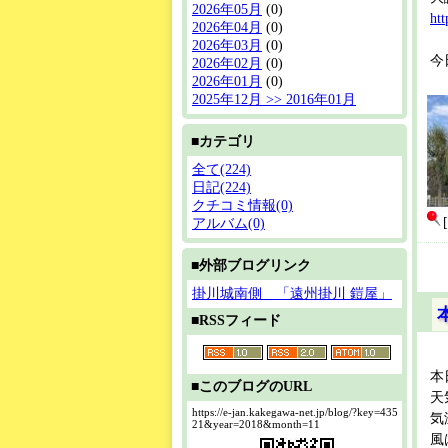
2026年05月
(0)
ht
2026年04月
(0)
2026年03月
(0)
今
2026年02月
(0)
2026年01月
(0)
2025年12月 >> 2016年01月
■カテゴリ
全て(224)
日記(224)
クチコミ情報(0)
アルバム(0)
■外部ブログリンク
掛川城南側 「遠州掛川 鎧屋」
■RSSフィード
本
■このブログのURL
天
https://e-jan.kakegawa-net.jp/blog/?key=435
気
21&year=2018&month=11
風