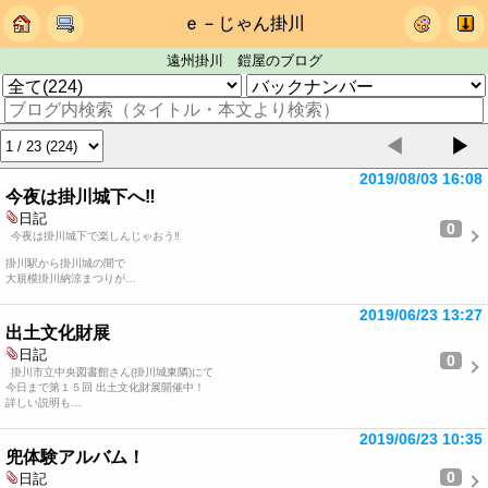
ｅ－じゃん掛川
遠州掛川 鎧屋のブログ
◀
▶
2019/08/03 16:08
今夜は掛川城下へ‼️
日記
0
‪今夜は掛川城下で楽しんじゃおう‼️‬
‪掛川駅から掛川城の間で‬
‪大規模掛川納涼まつりが…
2019/06/23 13:27
出土文化財展
日記
0
掛川市立中央図書館さん(掛川城東隣)にて
今日まで第１５回 出土文化財展開催中！
詳しい説明も…
2019/06/23 10:35
兜体験アルバム！
0
日記