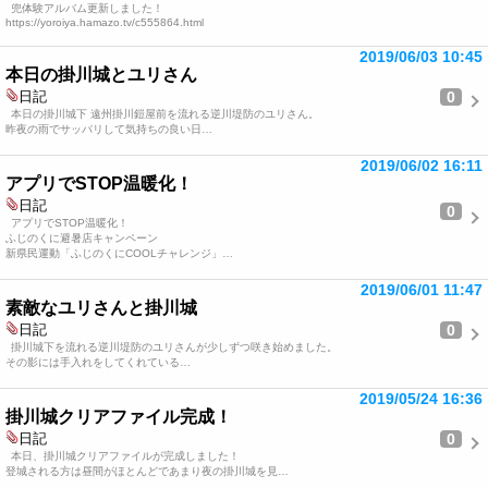
兜体験アルバム更新しました！
https://yoroiya.hamazo.tv/c555864.html
2019/06/03 10:45
本日の掛川城とユリさん
0
日記
本日の掛川城下 遠州掛川鎧屋前を流れる逆川堤防のユリさん。
昨夜の雨でサッパリして気持ちの良い日…
2019/06/02 16:11
アプリでSTOP温暖化！
日記
0
アプリでSTOP温暖化！
ふじのくに避暑店キャンペーン
新県民運動「ふじのくにCOOLチャレンジ」…
2019/06/01 11:47
素敵なユリさんと掛川城
0
日記
掛川城下を流れる逆川堤防のユリさんが少しずつ咲き始めました。
その影には手入れをしてくれている…
2019/05/24 16:36
掛川城クリアファイル完成！
0
日記
本日、掛川城クリアファイルが完成しました！
登城される方は昼間がほとんどであまり夜の掛川城を見…