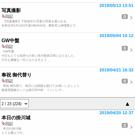
2019/05/13 13:51
写真撮影
0
日記
【写真撮影】下校途中の児童が写真を撮られる。
令和元年5月10日午後1時40分頃、磐田市上神増路上で…
2019/05/04 10:12
GW中盤
日記
0
GW中盤
今日もとても気持ちの良い掛川散策日和になりました。
今日も素敵な一日となりますよう…
2019/04/21 16:32
奉祝 御代替り
0
日記
奉祝 御代替り、祝日には国旗を揚げてお祝いしましょう。
家庭用国旗セットは掛川市中町「イシバシヤ…
▲
2019/04/20 12:37
本日の掛川城
日記
0
本日の掛川城
とても暖かです。