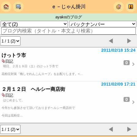
ｅ－じゃん掛川
ayakoのブログ
◀
▶
2011/02/18 15:24
けっトラ市
日記
0
明日、２月１９日（土）のけっトラ市で
花粉症対策『梅しそれんこんスープ』をお配りします。<…
2011/02/09 17:21
２月１２日 ヘルシー商店街
日記
0
はじめまして。
今年から参加させて頂いておりますヘルシー商店街で
今回は花粉症…
◀
▶