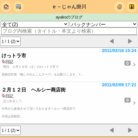
ｅ－じゃん掛川
ayakoのブログ
◀
▶
2011/02/18 15:24
けっトラ市
日記
0
明日、２月１９日（土）のけっトラ市で
花粉症対策『梅しそれんこんスープ』をお配りします。<…
2011/02/09 17:21
２月１２日 ヘルシー商店街
日記
0
はじめまして。
今年から参加させて頂いておりますヘルシー商店街で
今回は花粉症…
◀
▶