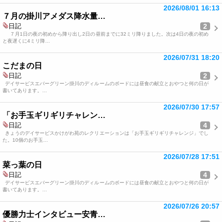
2026/08/01 16:13
７月の掛川アメダス降水量…
2
日記
７月1日の夜の初めから降り出し2日の昼前までに32ミリ降りました。次は4日の夜の初め
と夜遅くに4ミリ降…
2026/07/31 18:20
こだまの日
2
日記
デイサービスエバーグリーン掛川のディルームのボードには昼食の献立とおやつと何の日が
書いてあります。…
2026/07/30 17:57
「お手玉ギリギリチャレン…
4
日記
きょうのデイサービスかけがわ苑のレクリエーションは「お手玉ギリギリチャレンジ」でし
た。10個のお手玉…
2026/07/28 17:51
菜っ葉の日
4
日記
デイサービスエバーグリーン掛川のディルームのボードには昼食の献立とおやつと何の日が
書いてあります。…
2026/07/26 20:57
優勝力士インタビュー安青…