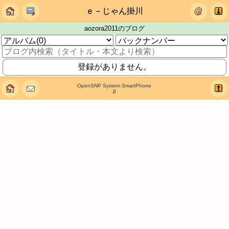
ｅ－じゃん掛川
aozora2011のブログ
登録がありません。
OpenSNP System SmartPhone
β