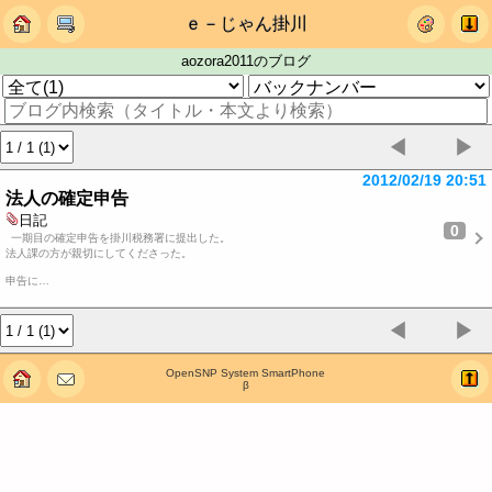
ｅ－じゃん掛川
aozora2011のブログ
◀
▶
2012/02/19 20:51
法人の確定申告
日記
0
一期目の確定申告を掛川税務署に提出した。
法人課の方が親切にしてくださった。
申告に…
◀
▶
OpenSNP System SmartPhone
β