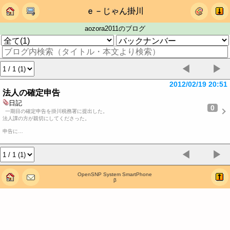
ｅ－じゃん掛川
aozora2011のブログ
◀
▶
2012/02/19 20:51
法人の確定申告
日記
0
一期目の確定申告を掛川税務署に提出した。
法人課の方が親切にしてくださった。
申告に…
◀
▶
OpenSNP System SmartPhone
β