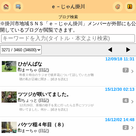
ｅ－じゃん掛川
ブログ検索
※掛川市地域ＳＮＳ「ｅ－じゃん掛川」メンバーが外部にも公
開しているブログが閲覧できます。
◀
▶
12/09/18 11:31
ひがんばな
7
まーちゃ (日記)
昨夜０時台のラジオで彼岸花について話していたが難
聴の私が正確に聞き… [続きを読む]
15/12/30 02:13
ツツジが咲いてました。
4
ちょっと (日記)
12月29日、茶畑の様子を見に行ったら土手にツツジが
咲いてました。何か… [続きを読む]
16/12/02 14:48
バケツ稲４年目（８）
2
まーちゃ (日記)