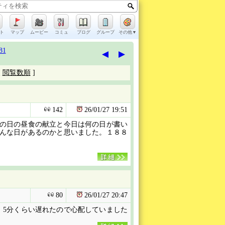
ト
マップ
ムービー
コミュ
ブログ
グループ
その他▼
81
◀
▶
[
閲覧数順
]
142
26/01/27
19:51
の日の昼食の献立と今日は何の日が書い
んな日があるのかと思いました。１８８
80
26/01/27
20:47
。5分くらい遅れたので心配していました