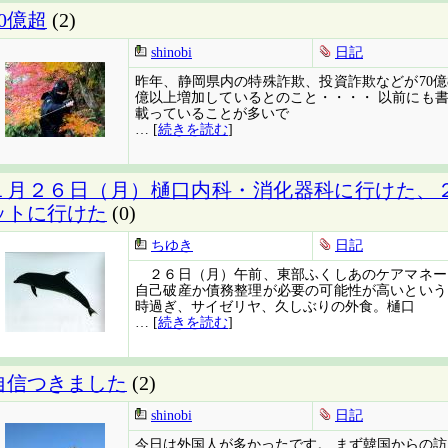
70億超
(2)
shinobi
日記
昨年、静岡県内の特殊詐欺、投資詐欺などが70億8
億以上増加しているとのこと・・・・ 以前にも
載っていることが多いで
… [
続きを読む
]
１月２６日（月）樋口内科・消化器科に行けた、
ットに行けた
(0)
ちゆき
日記
２６日（月）午前、東部ふくしあのケアマネー
自己破産か債務整理が必要の可能性が高いという
時過ぎ、サイゼリヤ、久しぶりの外食。樋口
… [
続きを読む
]
自信つきました
(2)
shinobi
日記
今日は外国人が多かったです。
まず韓国からの訪