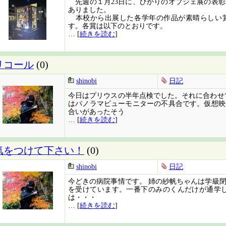
先週の１月23日に、ひかりのオブジェ展の表彰
ありました。
本校から出展した各学年の作品が素晴らしい
す。各賞は以下のとおりです。
… [
続きを読む
]
リコール
(0)
shinobi
日記
今日はプリウスの半年点検でした。それに合わせて
はパノラマビューモニターの不具合です。仮想映
合いがあったそう
… [
続きを読む
]
気をつけて下さい！
(0)
shinobi
日記
今どきの病院事情です。 姉の紗帆ちゃんは学級
を受けています。一番下のみのくんだけが通学し
は・・・
… [
続きを読む
]