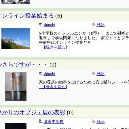
オンライン授業始まる
(6)
shinobi
日記
S小学校のインフルエンザ（B型）、まごの紗帆
週末まで学級閉鎖になりました。 家でずっとブ
午前中はオンライン授業だそ
… [
続きを読む
]
今さらですが・・・
(0)
shinobi
日記
家の暖房の効率を上げるために窓に断熱シートを
… [
続きを読む
]
ひかりのオブジェ展の表彰
(0)
城東中学校
日記