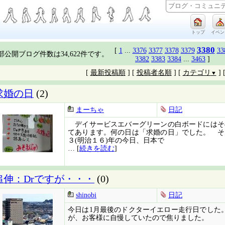
トップ
イベン
3380
[
1
...
3376
3377
3378
3379
33
部公開ブログ件数は34,622件です。
3382
3383
3384
...
3463
]
[
最新投稿順
] [
投稿者名順
] [
カテゴリ
] 
▼
求婚の日
(2)
まーちゃ
日記
デイサービスエバーグリーンの白ボードにはそ
てあります。何の日は「求婚の日」でした。 そ
３(明治１６)年の今日、日本で
… [
続きを読む
]
追伸：Drですが・・・
(0)
shinobi
日記
今日は1月最後のドクターイエロー走行日でした
が、お客様に自慢していたので焦りました。