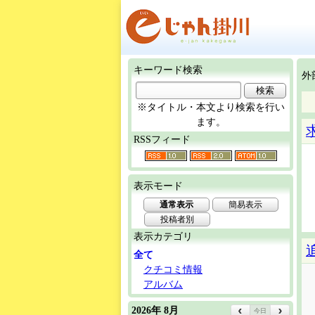
キーワード検索
外
※タイトル・本文より検索を行い
ます。
RSSフィード
表示モード
通常表示
簡易表示
投稿者別
表示カテゴリ
全て
クチコミ情報
アルバム
2026年 8月
今日