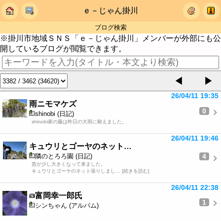
ｅ－じゃん掛川
ブログ検索
※掛川市地域ＳＮＳ「ｅ－じゃん掛川」メンバーが外部にも公
開しているブログが閲覧できます。
◀
▶
26/04/11 19:35
雨ニモマケズ
0
shinobi (日記)
shinobi家の藤は昨日の大雨に耐えました。
26/04/11 19:46
キュウリとゴーヤのネット…
4
隣のとろろ園 (日記)
苗が少し大きくなって来ました。
キュウリとゴーヤのネット張りしまし… [続きを読む]
26/04/11 22:38
富岡幸一郎氏
1
シンちゃん (アルバム)