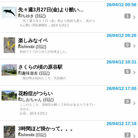
26/04/12 00:56
先々週3月27日(金)より酷い…
1
ちゆき (日記)
先々週３月２７日（金）朝より気持ち悪く、其のう
ちに酷い消化液嘔吐… [続きを読む]
26/04/12 09:20
楽しみなイペ
0
shinobi (日記)
初めてイペのツボミが出来ました。
26/04/12 10:31
さくらの頃の原谷駅
6
趣味遊友 (日記)
桜が咲き始めたころ、天浜線の
26/04/12 17:00
花粉症がつらい
しおちゃん (日記)
0
ここのところ、花粉症が酷くて外出があまりできてい
ません。
お花… [続きを読む]
26/04/12 17:18
3時間ほど掛かって。。。
2
shinobi (日記)