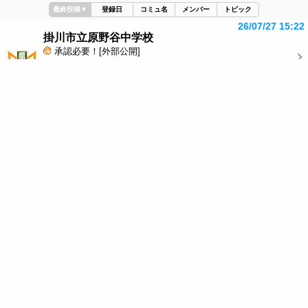
最終投稿
▼
登録日
コミュ名
メンバー
トピック
26/07/27 15:22
掛川市立原野谷中学校
承認必要！[外部公開]
(自治体関係者)
1人
8,243件
842件
0件
26/07/27 14:14
掛川市立原谷小学校
承認必要！[外部公開]
(自治体関係者)
1人
1,943件
0件
0件
26/07/24 12:29
掛川市立日坂小学校
承認必要！[外部公開]
(自治体関係者)
1人
2,872件
0件
0件
26/06/16 15:00
掛川市立大坂小学校
承認必要！[外部公開]
(自治体関係者)
1人
873件
0件
0件