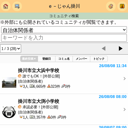
ｅ－じゃん掛川
コミュニティ検索
※外部にも公開されているコミュニティが閲覧できます。
◀
▶
最終投稿
▼
登録日
コミュ名
メンバー
トピック
26/08/08 11:34
掛川市立大浜中学校
誰でもOK！[外部公開]
(自治体関係者)
3人
6,665件
323件
0件
26/08/08 08:00
掛川市立大渕小学校
承認必要！[外部公開]
(自治体関係者)
1人
3,357件
0件
0件
26/08/07 09:00