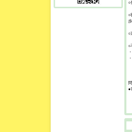
○
・
●