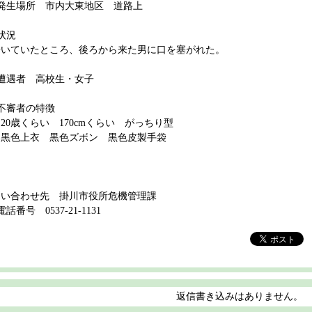
○発生場所 市内大東地区 道路上
状況
歩いていたところ、後ろから来た男に口を塞がれた。
○遭遇者 高校生・女子
○不審者の特徴
20歳くらい 170cmくらい がっちり型
・黒色上衣 黒色ズボン 黒色皮製手袋
問い合わせ先 掛川市役所危機管理課
電話番号 0537-21-1131
返信書き込みはありません。