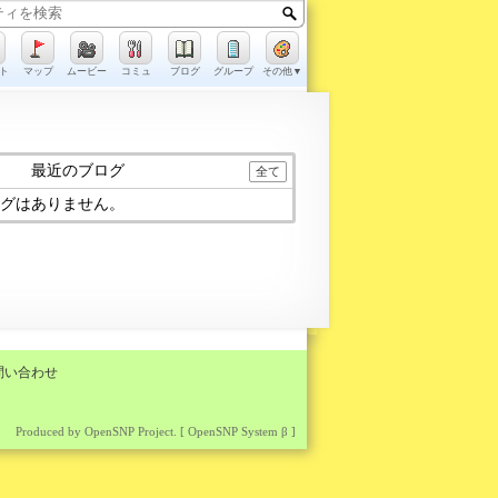
ト
マップ
ムービー
コミュ
ブログ
グループ
その他▼
最近のブログ
全て
グはありません。
問い合わせ
Produced by OpenSNP Project. [ OpenSNP System
β ]