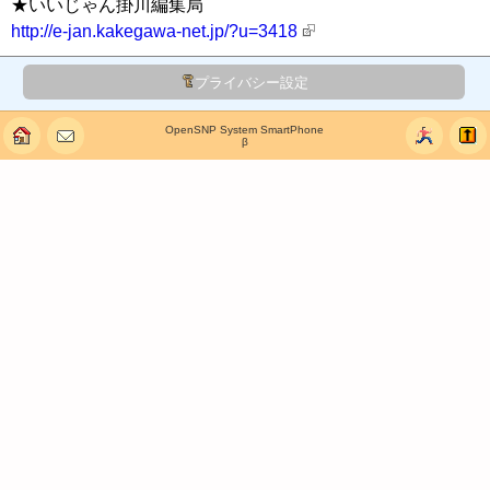
★いいじゃん掛川編集局
http://e-jan.kakegawa-net.jp/?u=3418
プライバシー設定
OpenSNP System SmartPhone
β