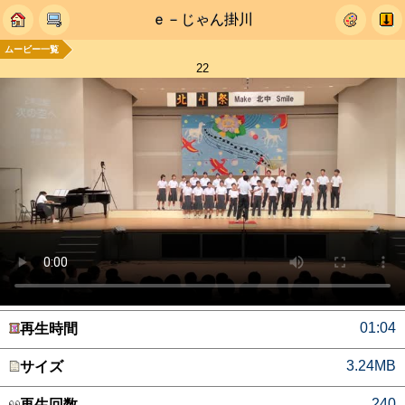
ｅ－じゃん掛川
ムービー一覧
22
01:04
再生時間
3.24MB
サイズ
240
再生回数