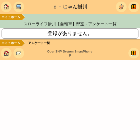
ｅ－じゃん掛川
コミュホーム
スローライフ掛川【自転車】部室 - アンケート一覧
登録がありません。
コミュホーム
アンケート一覧
OpenSNP System SmartPhone
β