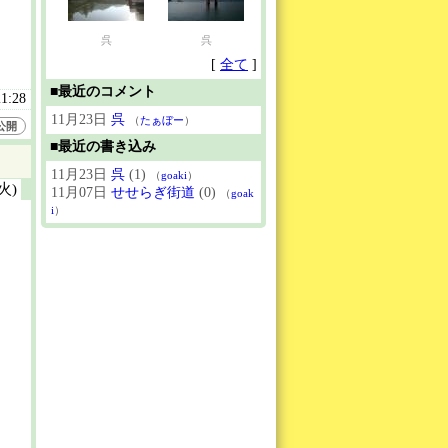
呉
呉
[
全て
]
■最近のコメント
21:28
11月23日
呉
（
たぁぼー
）
公開
■最近の書き込み
11月23日
呉
(1)
（
goaki
）
(火)
11月07日
せせらぎ街道
(0)
（
goak
i
）