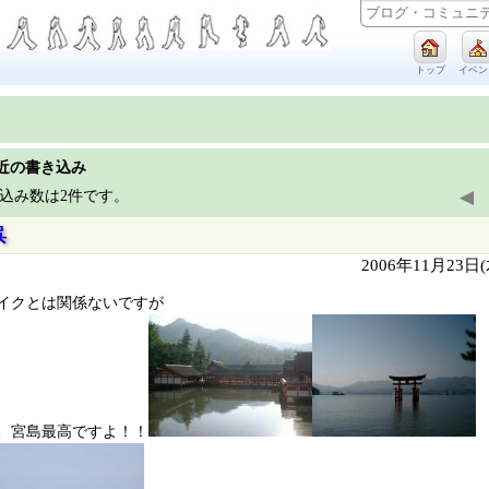
トップ
イベン
近の書き込み
◀
込み数は2件です。
呉
2006年11月23日
イクとは関係ないですが
、宮島最高ですよ！！