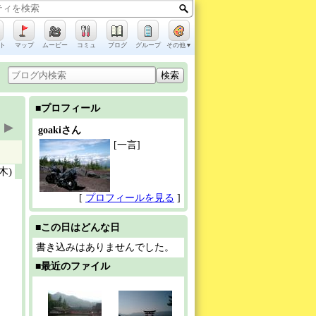
ト
マップ
ムービー
コミュ
ブログ
グループ
その他▼
■プロフィール
▶
goakiさん
[一言]
(木)
[
プロフィールを見る
]
■この日はどんな日
書き込みはありませんでした。
■最近のファイル