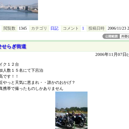
閲覧数
1345
カテゴリ
日記
コメント
1
投稿日時
2006/11/23 
公開範囲
外部
せせらぎ街道
2006年11月07日
イク１２台
加人数１５名にて下呂泊
高です！！
近やっと天気に恵まれ・・誰かのおかげ？
真携帯で撮ったものしかありません