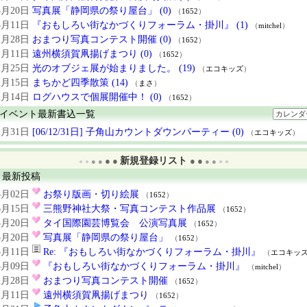
3月20日
写真展「静岡県の祭り屋台」 (0)
（
1652
）
3月11日
『おもしろい街なかづくりフォーラム・掛川』 (1)
（
mitchel
）
2月28日
おまつり写真コンテスト開催 (0)
（
1652
）
1月11日
遠州横須賀凧揚げまつり (0)
（
1652
）
2月25日
光のオブジェ展が始まりました。 (19)
（
エコキッズ
）
2月15日
まちかど四季散策 (14)
（
まさ
）
2月14日
ログハウスで個展開催中！ (0)
（
1652
）
イベント最新書込一覧
カレンダ
2月31日
[06/12/31日] 子角山カウントダウンパーティー (0)
（
エコキッズ
）
新規登録リスト
● ●
● ●
● ●
● ●
● ●
● ●
最新投稿
8月02日
お祭り版画・切り絵展
（
1652
）
6月15日
三熊野神社大祭・写真コンテスト作品展
（
1652
）
3月20日
タイ国際園芸博覧会 公演写真展
（
1652
）
3月20日
写真展「静岡県の祭り屋台」
（
1652
）
3月11日
Re: 『おもしろい街なかづくりフォーラム・掛川』
（
エコキッ
3月09日
『おもしろい街なかづくりフォーラム・掛川』
（
mitchel
）
2月28日
おまつり写真コンテスト開催
（
1652
）
1月11日
遠州横須賀凧揚げまつり
（
1652
）