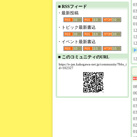
0
■ RSSフィード
0
・最新投稿
0
0
・トピック最新書込
1
1
・イベント最新書込
1
■ このコミュニティのURL
1
https://e-jan.kakegawa-net.jp/community/?bbs_i
d=102327
0
0
0
0
0
0
0
0