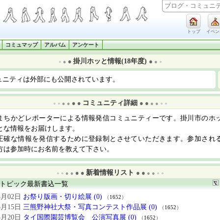
トップ
イベン
コミュマップ
アルバム
アンケート
掛川ホッと情報(18年度)
●
●
●
●
●
●
ュニティは外部にも公開されています。
コミュニティ詳細
● ●
● ●
● ●
● ●
● ●
● ●
まちかどレポーターによる情報発信コミュニティーです。掛川市のホ
とな情報をお届けします。
正確な情報を発信するために登録制とさせていただきます。参加され
方は参加時にお名前を教えて下さい。
新着情報リスト
● ●
● ●
● ●
● ●
● ●
● ●
トピック最新書込一覧
8月02日
お祭り版画・切り絵展 (0)
（
1652
）
6月15日
三熊野神社大祭・写真コンテスト作品展 (0)
（
1652
）
3月20日
タイ国際園芸博覧会 公演写真展 (0)
（
1652
）