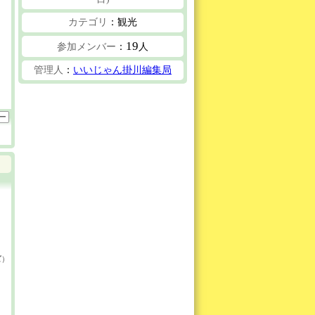
カテゴリ
：観光
19
参加メンバー
：
人
管理人
：
いいじゃん掛川編集局
ー
ズ
）