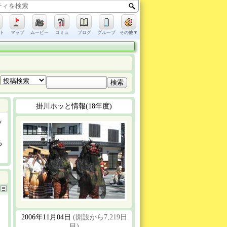
ト
マップ
ムービー
コミュ
ブログ
グループ
その他▼
掛川ホッと情報(18年度)
ッ
る
2006年11月04日
(開設から7,219日
目)