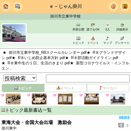
ｅ－じゃん掛川
掛川市立東中学校
外部公開
誰でもOK
3人
詳細表示
トピック
イベント
マップ
アンケート
★ 掛川市立東中学校_R8スクールカレンダー.pdf★ R８グランドデザイ
ン.pdf★ R８いじめ防止基本方針.pdf★ R８部活動ガイドライン.pdf
★ R８東中生の１日、生活のきまり.pdf★ 新型コロナウイルス・インフル
エン...
トピック
イベント
マーカー
トピック最新書込一覧
08/03
東海大会・全国大会出場 激励会
0
掛川東中