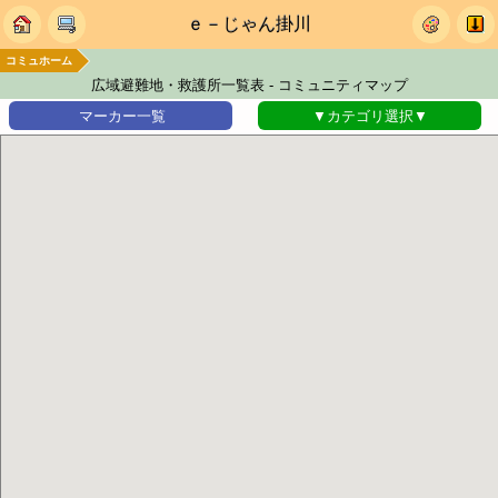
ｅ－じゃん掛川
コミュホーム
広域避難地・救護所一覧表 - コミュニティマップ
マーカー一覧
▼カテゴリ選択▼
トピック (46)