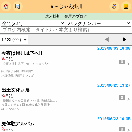
ｅ－じゃん掛川
遠州掛川 鎧屋のブログ
◀
▶
2019/08/03 16:08
今夜は掛川城下へ‼️
日記
0
‪今夜は掛川城下で楽しんじゃおう‼️‬
‪掛川駅から掛川城の間で‬
‪大規模掛川納涼まつりが…
2019/06/23 13:27
出土文化財展
日記
0
掛川市立中央図書館さん(掛川城東隣)にて
今日まで第１５回 出土文化財展開催中！
詳しい説明も…
2019/06/23 10:35
兜体験アルバム！
0
日記