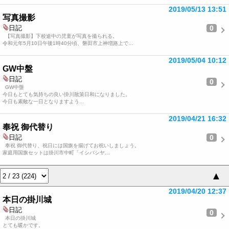
2019/05/13 13:51
写真撮影
0
日記
【写真撮影】下校途中の児童が写真を撮られる。
令和元年5月10日午後1時40分頃、磐田市上神増路上で…
2019/05/04 10:12
GW中盤
日記
0
GW中盤
今日もとても気持ちの良い掛川散策日和になりました。
今日も素敵な一日となりますよう…
2019/04/21 16:32
奉祝 御代替り
0
日記
奉祝 御代替り、祝日には国旗を揚げてお祝いしましょう。
家庭用国旗セットは掛川市中町「イシバシヤ…
▲
2019/04/20 12:37
本日の掛川城
日記
0
本日の掛川城
とても暖かです。