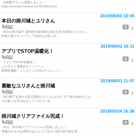
兜体験アルバム更新しました！
https://yoroiya.hamazo.tv/c555864.html
2019/06/03 10:45
本日の掛川城とユリさん
0
日記
本日の掛川城下 遠州掛川鎧屋前を流れる逆川堤防のユリさん。
昨夜の雨でサッパリして気持ちの良い日…
2019/06/02 16:11
アプリでSTOP温暖化！
日記
0
アプリでSTOP温暖化！
ふじのくに避暑店キャンペーン
新県民運動「ふじのくにCOOLチャレンジ」…
2019/06/01 11:47
素敵なユリさんと掛川城
0
日記
掛川城下を流れる逆川堤防のユリさんが少しずつ咲き始めました。
その影には手入れをしてくれている…
2019/05/24 16:36
掛川城クリアファイル完成！
0
日記
本日、掛川城クリアファイルが完成しました！
登城される方は昼間がほとんどであまり夜の掛川城を見…