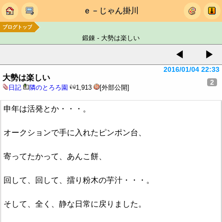
ｅ－じゃん掛川
ブログトップ
鍛錬 - 大勢は楽しい
◀
▶
2016/01/04 22:33
大勢は楽しい
2
日記
隣のとろろ園
1,913
[外部公開]
申年は活発とか・・・。
オークションで手に入れたピンポン台、
寄ってたかって、あんこ餅、
回して、回して、擂り粉木の芋汁・・・。
そして、全く、静な日常に戻りました。