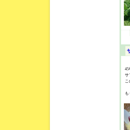
4
サ
こ
も