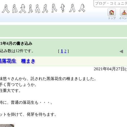
トップ
イベン
021年4月の書き込み
1
◀
込み数は12件です。
[
2
]
黒落花生 種まき
2021年04月27日
味悠々さんから、託された黒落花生の種まきしました。
手く育つでしょうか。
任重大です。
時に、普通の落花生も・・・。
ットを掛けて、発芽を待ちます。