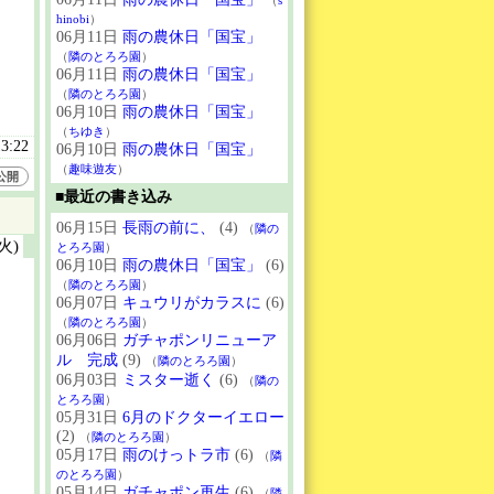
（
s
hinobi
）
06月11日
雨の農休日「国宝」
（
隣のとろろ園
）
06月11日
雨の農休日「国宝」
（
隣のとろろ園
）
06月10日
雨の農休日「国宝」
（
ちゆき
）
13:22
06月10日
雨の農休日「国宝」
（
趣味遊友
）
公開
■最近の書き込み
06月15日
長雨の前に、
(4)
（
隣の
(火)
とろろ園
）
06月10日
雨の農休日「国宝」
(6)
（
隣のとろろ園
）
06月07日
キュウリがカラスに
(6)
（
隣のとろろ園
）
06月06日
ガチャポンリニューア
ル 完成
(9)
（
隣のとろろ園
）
06月03日
ミスター逝く
(6)
（
隣の
とろろ園
）
05月31日
6月のドクターイエロー
(2)
（
隣のとろろ園
）
05月17日
雨のけっトラ市
(6)
（
隣
のとろろ園
）
05月14日
ガチャポン再生
(6)
（
隣