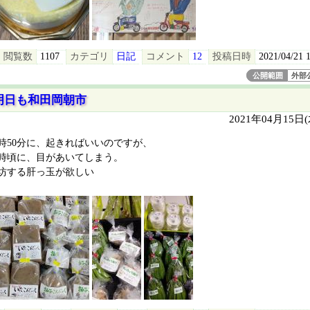
閲覧数
1107
カテゴリ
日記
コメント
12
投稿日時
2021/04/21 
公開範囲
外部
明日も和田岡朝市
2021年04月15日
時50分に、起きればいいのですが、
時頃に、目があいてしまう。
坊する肝っ玉が欲しい