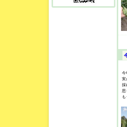
今
実
採
思
も