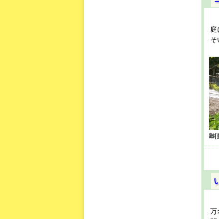
庭
そ
万