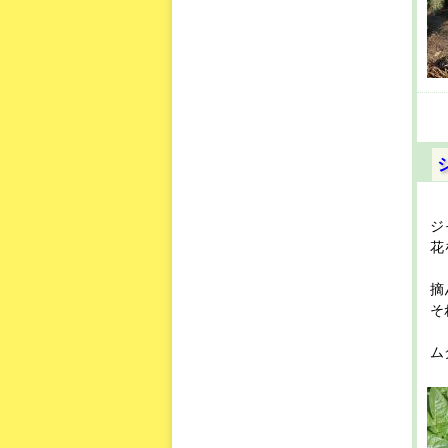
ジ
花
摘
そ
ム