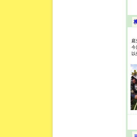
庭
今
以