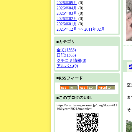
2026年05月
(0)
2026年04月
(0)
2026年03月
(0)
2026年02月
(0)
2026年01月
(0)
2025年12月 >> 2011年02月
■カテゴリ
全て(1363)
日記(1363)
クチコミ情報(0)
アルバム(0)
■RSSフィード
空
ま
■このブログのURL
https://e-jan.kakegawa-net.jp/blog/?key=411
40&year=2021&month=4
そ