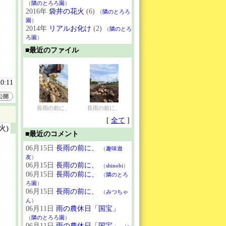
（
隣のとろろ園
）
2016年
袋井の花火
(6)
（
隣のとろろ
園
）
2014年
リアルお化け
(2)
（
隣のとろ
ろ園
）
■最近のファイル
20:11
公開
長雨の前に、
長雨の前に、
[
全て
]
(火)
■最近のコメント
06月15日
長雨の前に、
（
趣味遊
友
）
06月15日
長雨の前に、
（
shinobi
）
06月15日
長雨の前に、
（
隣のとろ
ろ園
）
06月15日
長雨の前に、
（
みつちゃ
ん
）
06月11日
雨の農休日「国宝」
（
隣のとろろ園
）
06月11日
雨の農休日「国宝」