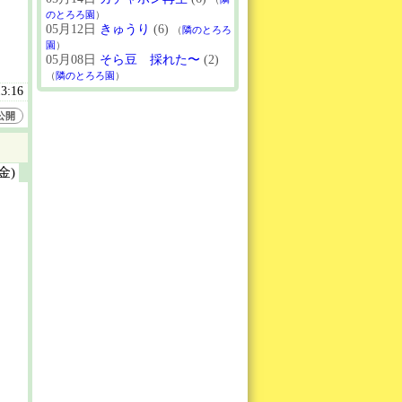
のとろろ園
）
05月12日
きゅうり
(6)
（
隣のとろろ
園
）
05月08日
そら豆 採れた〜
(2)
（
隣のとろろ園
）
13:16
公開
(金)