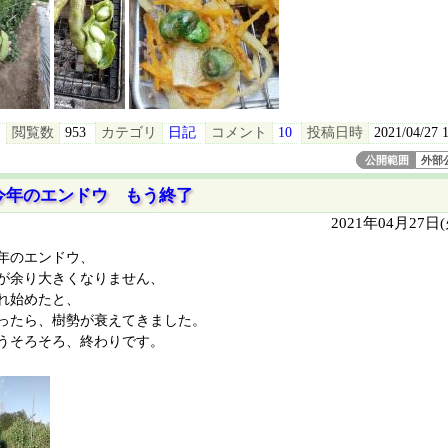
閲覧数
953
カテゴリ
日記
コメント
10
投稿日時
2021/04/27 
公開範囲
外部
今年のエンドウ もう終了
2021年04月27日
年のエンドウ、
が余り大きくなりません、
れ始めたと、
ったら、樹勢が衰えてきました。
うそろそろ、終わりです。