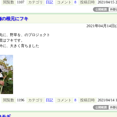
閲覧数
1107
カテゴリ
日記
コメント
8
投稿日時
2021/04/15 
公開範囲
外部
梅の根元にフキ
2021年04月14日
先に、野草を、のプロジェクト
度はフキです。
外に、大きく育ちました
閲覧数
1196
カテゴリ
日記
コメント
8
投稿日時
2021/04/14 
公開範囲
外部
ヨモギ