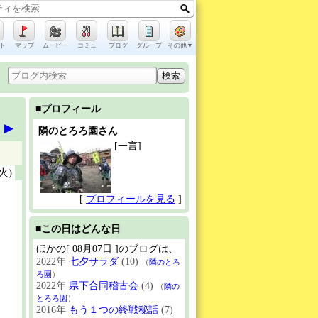
ト
マップ
ムービー
コミュ
ブログ
グループ
その他▼
■プロフィール
▶
隣のとろろ園さん
[一言]
(火)
[
プロフィールを見る
]
■この日はどんな日
ほかの[ 08月07日 ]のブログは、
2022年
七夕サラダ
(10)
（
隣のとろ
ろ園
）
2022年
県下合同稽古会
(4)
（
隣の
とろろ園
）
2016年
もう１つの終戦秘話
(7)