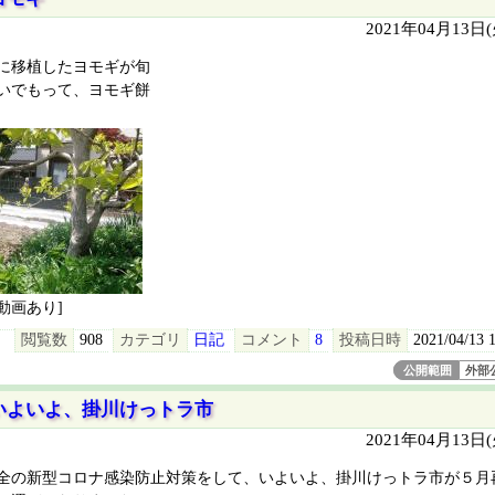
2021年04月13日
に移植したヨモギが旬
いでもって、ヨモギ餅
[動画あり]
閲覧数
908
カテゴリ
日記
コメント
8
投稿日時
2021/04/13 
公開範囲
外部
いよいよ、掛川けっトラ市
2021年04月13日
全の新型コロナ感染防止対策をして、いよいよ、掛川けっトラ市が５月