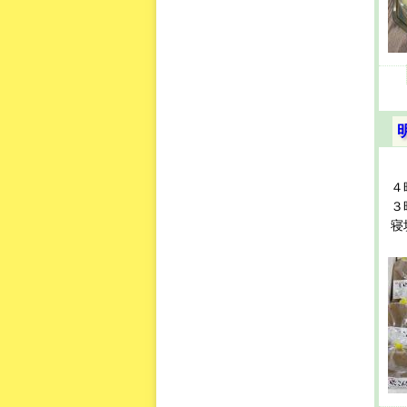
４
３
寝