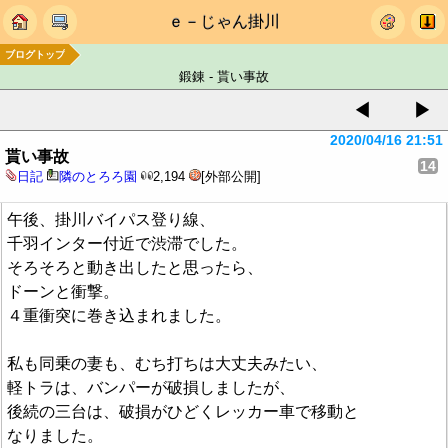
ｅ－じゃん掛川
ブログトップ
鍛錬 - 貰い事故
◀
▶
2020/04/16 21:51
貰い事故
14
日記
隣のとろろ園
2,194
[外部公開]
午後、掛川バイパス登り線、
千羽インター付近で渋滞でした。
そろそろと動き出したと思ったら、
ドーンと衝撃。
４重衝突に巻き込まれました。
私も同乗の妻も、むち打ちは大丈夫みたい、
軽トラは、バンパーが破損しましたが、
後続の三台は、破損がひどくレッカー車で移動と
なりました。