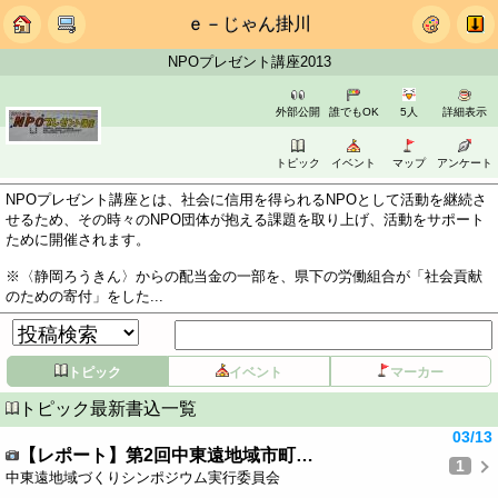
ｅ－じゃん掛川
NPOプレゼント講座2013
外部公開
誰でもOK
5人
詳細表示
トピック
イベント
マップ
アンケート
NPOプレゼント講座とは、社会に信用を得られるNPOとして活動を継続さ
せるため、その時々のNPO団体が抱える課題を取り上げ、活動をサポート
ために開催されます。
※〈静岡ろうきん〉からの配当金の一部を、県下の労働組合が「社会貢献
のための寄付」をした...
トピック
イベント
マーカー
トピック最新書込一覧
03/13
【レポート】第2回中東遠地域市町…
1
中東遠地域づくりシンポジウム実行委員会