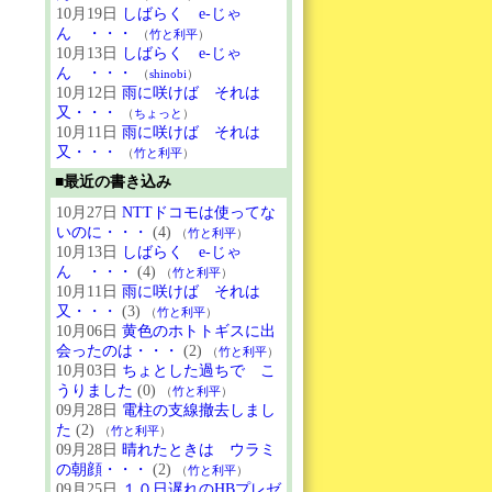
10月19日
しばらく e-じゃ
ん ・・・
（
竹と利平
）
10月13日
しばらく e-じゃ
ん ・・・
（
shinobi
）
10月12日
雨に咲けば それは
又・・・
（
ちょっと
）
10月11日
雨に咲けば それは
又・・・
（
竹と利平
）
■最近の書き込み
10月27日
NTTドコモは使ってな
いのに・・・
(4)
（
竹と利平
）
10月13日
しばらく e-じゃ
ん ・・・
(4)
（
竹と利平
）
10月11日
雨に咲けば それは
又・・・
(3)
（
竹と利平
）
10月06日
黄色のホトトギスに出
会ったのは・・・
(2)
（
竹と利平
）
10月03日
ちょとした過ちで こ
うりました
(0)
（
竹と利平
）
09月28日
電柱の支線撤去しまし
た
(2)
（
竹と利平
）
09月28日
晴れたときは ウラミ
の朝顔・・・
(2)
（
竹と利平
）
09月25日
１０日遅れのHBプレゼ