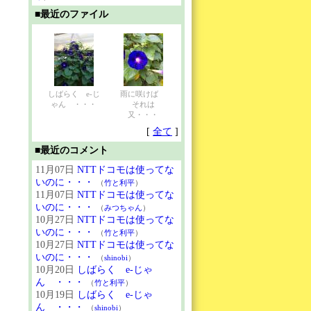
■最近のファイル
しばらく e-じ
雨に咲けば
ゃん ・・・
それは
又・・・
[
全て
]
■最近のコメント
11月07日
NTTドコモは使ってな
いのに・・・
（
竹と利平
）
11月07日
NTTドコモは使ってな
いのに・・・
（
みつちゃん
）
10月27日
NTTドコモは使ってな
いのに・・・
（
竹と利平
）
10月27日
NTTドコモは使ってな
いのに・・・
（
shinobi
）
10月20日
しばらく e-じゃ
ん ・・・
（
竹と利平
）
10月19日
しばらく e-じゃ
ん ・・・
（
shinobi
）