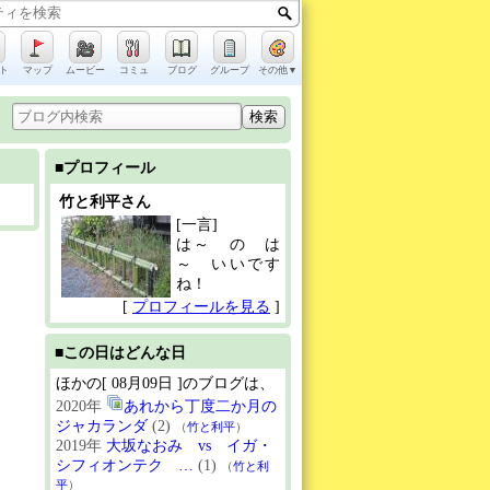
ト
マップ
ムービー
コミュ
ブログ
グループ
その他▼
■プロフィール
竹と利平さん
[一言]
は～ の は
～ いいです
ね！
[
プロフィールを見る
]
■この日はどんな日
ほかの[ 08月09日 ]のブログは、
2020年
あれから丁度二か月の
ジャカランダ
(2)
（
竹と利平
）
2019年
大坂なおみ vs イガ・
シフィオンテク …
(1)
（
竹と利
平
）