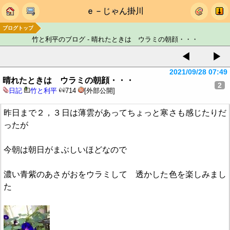
ｅ－じゃん掛川
ブログトップ
竹と利平のブログ - 晴れたときは ウラミの朝顔・・・
◀
▶
2021/09/28 07:49
晴れたときは ウラミの朝顔・・・
2
日記
竹と利平
714
[外部公開]
昨日まで２，３日は薄雲があってちょっと寒さも感じたりだ
ったが
今朝は朝日がまぶしいほどなので
濃い青紫のあさがおをウラミして 透かした色を楽しみまし
た