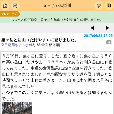
ｅ－じゃん掛川
ブログトップ
ちょっとのブログ - 粟ヶ岳と岳山（たけやま）に登りました。
◀
▶
2017/06/21 14:05
粟ヶ岳と岳山（たけやま）に登りました。
4
日記
ちょっと
3,188
[外部公開]
６月19日、粟ヶ岳に登りました。直ぐ近くに粟ヶ岳より５０
ｍ高い岳山（たけやま ５８５ｍ）があると聞き岳山にも登
ってみました。車道の倉真温泉にぬける道を行きました。登
山口も示されてました。急勾配なザラザラ道を登り切ると１
時間ちょっとで山頂に着きました。山頂は木で囲まれ景色は
見れませんでした
。今までこの近くに粟ヶ岳より高い山があるとは知りません
でした。