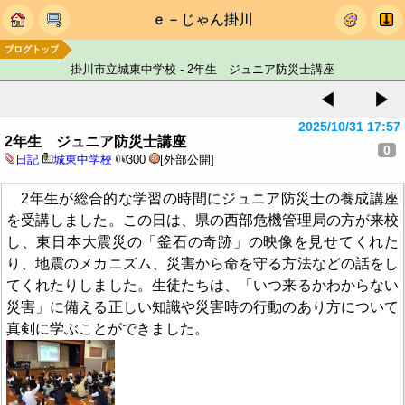
ｅ－じゃん掛川
ブログトップ
掛川市立城東中学校 - 2年生 ジュニア防災士講座
◀
▶
2025/10/31 17:57
2年生 ジュニア防災士講座
0
日記
城東中学校
300
[外部公開]
2年生が総合的な学習の時間にジュニア防災士の養成講座
を受講しました。この日は、県の西部危機管理局の方が来校
し、東日本大震災の「釜石の奇跡」の映像を見せてくれた
り、地震のメカニズム、災害から命を守る方法などの話をし
てくれたりしました。生徒たちは、「いつ来るかわからない
災害」に備える正しい知識や災害時の行動のあり方について
真剣に学ぶことができました。