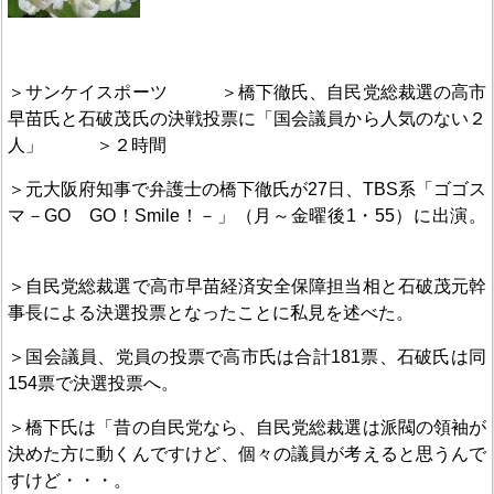
＞サンケイスポーツ ＞橋下徹氏、自民党総裁選の高市
早苗氏と石破茂氏の決戦投票に「国会議員から人気のない２
人」 ＞２時間
＞元大阪府知事で弁護士の橋下徹氏が27日、TBS系「ゴゴス
マ－GO GO！Smile！－」（月～金曜後1・55）に出演。
＞自民党総裁選で高市早苗経済安全保障担当相と石破茂元幹
事長による決選投票となったことに私見を述べた。
＞国会議員、党員の投票で高市氏は合計181票、石破氏は同
154票で決選投票へ。
＞橋下氏は「昔の自民党なら、自民党総裁選は派閥の領袖が
決めた方に動くんですけど、個々の議員が考えると思うんで
すけど・・・。