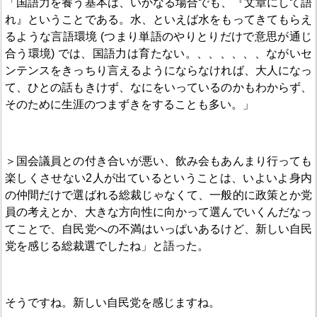
「国語力を養う基本は、いかなる場合でも、『文章にして語
れ』ということである。水、といえば水をもってきてもらえ
るような言語環境 (つまり単語のやりとりだけで意思が通じ
合う環境) では、国語力は育たない。、、、、、、ながいセ
ンテンスをきっちり言えるようにならなければ、大人になっ
て、ひとの話もきけず、なにをいっているのかもわからず、
そのために生涯のつまずきをすることも多い。」
＞国会議員との付き合いが悪い、飲み会もあんまり行っても
楽しくさせない2人が出ているということは、いよいよ身内
の仲間だけで選ばれる総裁じゃなくて、一般的に政策とか党
員の考えとか、大きな方向性に向かって選んでいくんだなっ
てことで、自民党への不満はいっぱいあるけど、新しい自民
党を感じる総裁選でしたね」と語った。
そうですね。新しい自民党を感じますね。