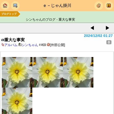
ｅ－じゃん掛川
ブログトップ
シンちゃんのブログ - 重大な事実
◀
▶
2024/12/02 01:27
重大な事実
0
アルバム
シンちゃん
69
[外部公開]