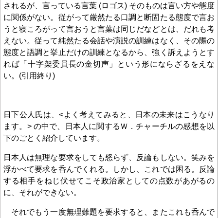
されるが、言っている言葉 (ロゴス) そのものは言い方や態度
に関係がない。従がって厳然たる口調と断固たる態度で言お
うと寝ころがって言おうと言葉は同じだなどとは、だれも考
えない。従って純然たる会話や演説の訓練はなく、その際の
態度と語調と挙止だけの訓練となるから、強く訴えようとす
れば「十字架委員長の金切声」という形にならざるをえな
い。(引用終り)
日下公人氏は、<よく考えてみると、日本の未来はこうなり
ます。> の中で、日本人に関するＷ．チャーチルの感想を以
下のごとく紹介しています。
日本人は無理な要求をしても怒らず、反論もしない。笑みを
浮かべて要求を呑んでくれる。しかし、これでは困る。反論
する相手をねじ伏せてこそ政治家としての点数があがるの
に、それができない。
それでもう一度無理難題を要求すると、またこれも呑んで