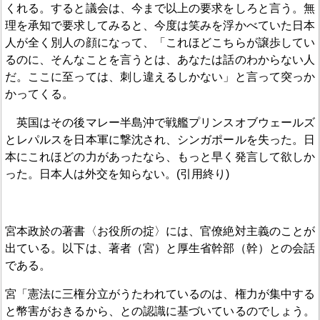
くれる。すると議会は、今まで以上の要求をしろと言う。無
理を承知で要求してみると、今度は笑みを浮かべていた日本
人が全く別人の顔になって、「これほどこちらが譲歩してい
るのに、そんなことを言うとは、あなたは話のわからない人
だ。ここに至っては、刺し違えるしかない」と言って突っか
かってくる。
英国はその後マレー半島沖で戦艦プリンスオブウェールズ
とレパルスを日本軍に撃沈され、シンガポールを失った。日
本にこれほどの力があったなら、もっと早く発言して欲しか
った。日本人は外交を知らない。(引用終り)
宮本政於の著書〈お役所の掟〉には、官僚絶対主義のことが
出ている。以下は、著者（宮）と厚生省幹部（幹）との会話
である。
宮「憲法に三権分立がうたわれているのは、権力が集中する
と幣害がおきるから、との認識に基づいているのでしょう。