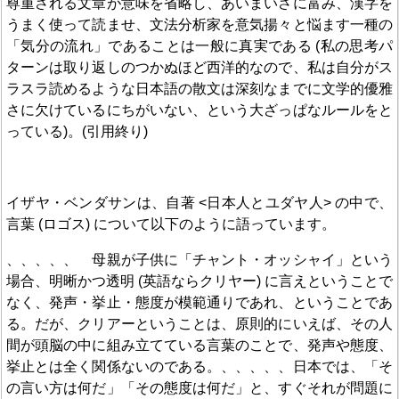
尊重される文章が意味を省略し、あいまいさに富み、漢字を
うまく使って読ませ、文法分析家を意気揚々と悩ます一種の
「気分の流れ」であることは一般に真実である (私の思考パ
ターンは取り返しのつかぬほど西洋的なので、私は自分がス
ラスラ読めるような日本語の散文は深刻なまでに文学的優雅
さに欠けているにちがいない、という大ざっぱなルールをと
っている)。(引用終り)
イザヤ・ベンダサンは、自著 <日本人とユダヤ人> の中で、
言葉 (ロゴス) について以下のように語っています。
、、、、、 母親が子供に「チャント・オッシャイ」という
場合、明晰かつ透明 (英語ならクリヤー) に言えということで
なく、発声・挙止・態度が模範通りであれ、ということであ
る。だが、クリアーということは、原則的にいえば、その人
間が頭脳の中に組み立てている言葉のことで、発声や態度、
挙止とは全く関係ないのである。、、、、、日本では、「そ
の言い方は何だ」「その態度は何だ」と、すぐそれが問題に