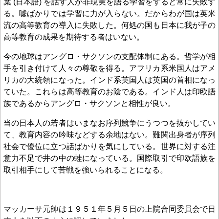
葉 (日本語) を話す人が非現実を語る学習をすると常に失敗す
る。嘘ばかりでは学習に力が入らない。だからわが国は英米
流の高等教育の導入に失敗した。何処の国も日本に我が子の
高等教育の成果を期待する者はいない。
今の地球はアングロ・サクソンの支配体制にある。哲学が相
手を引き付けて人々の尊敬を得る。アフリカ系米国人はアメ
リカの大統領になった。インド系英国人は英国の首相になっ
ていた。これらは高等教育のお陰である。インド人は印欧語
族であるからアングロ・サクソンと相性が良い。
当の日本人の若者はいまなお序列競争にうつつを抜かしてい
て、教育内容の吟味などする余地はない。難関出身者が序列
社会で優位に立つ話ばかりを気にしている。世界に対する注
意力不足で井の中の蛙になっている。国際取引で印欧語族を
取引相手にして苦戦を強いられることになる。
マッカーサ元帥は１９５１年５月５日の上院合同委員会で日