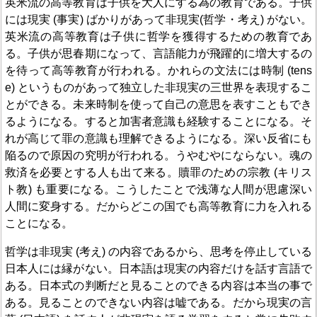
英米流の高等教育は子供を大人にする為の教育である。子供
には現実 (事実) ばかりがあって非現実(哲学・考え) がない。
英米流の高等教育は子供に哲学を獲得するための教育であ
る。子供が思春期になって、言語能力が飛躍的に増大するの
を待って高等教育が行われる。かれらの文法には時制 (tens
e) というものがあって独立した非現実の三世界を表現するこ
とができる。未来時制を使って自己の意思を表すこともでき
るようになる。すると加害者意識も経験することになる。そ
れが高じて罪の意識も理解できるようになる。深い反省にも
陥るので原因の究明が行われる。うやむやにならない。魂の
救済を必要とする人も出て来る。贖罪のための宗教 (キリス
ト教) も重要になる。こうしたことで浅薄な人間が思慮深い
人間に変身する。だからどこの国でも高等教育に力を入れる
ことになる。
哲学は非現実 (考え) の内容であるから、思考を停止している
日本人には縁がない。日本語は現実の内容だけを話す言語で
ある。日本式の判断だと見ることのできる内容は本当の事で
ある。見ることのできない内容は嘘である。だから現実の言