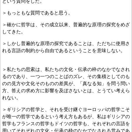
という質問をした。
＞もっともな質問であると思う。
＞確かに哲学は、その成立以来、普遍的な原理の探究をめざ
してきた。
＞しかし普遍的な原理の探究であることは、ただちに使用さ
れる言語の制約から自由であるということを意味しない。
＞私たちの思索は、私たちの文化・伝承の枠のなかでなされ
るのであり、一つ一つのことばのズレ、その集積としてのも
のの見方や文化そのものの差異が、「真なる知」を問う問い
方、答えの求め方に影響を及ぼさないとは、とうてい考えら
れない。
＞ギリシアの哲学と、それを受け継ぐヨーロッパの哲学こそ
が唯一の哲学であるという考え方もあるが、私はギリシアの
哲学もフランスの哲学もドイツの哲学も、それぞれの言語を
用いてそれぞれの文化・伝承の枠のなかでなされる営みであ