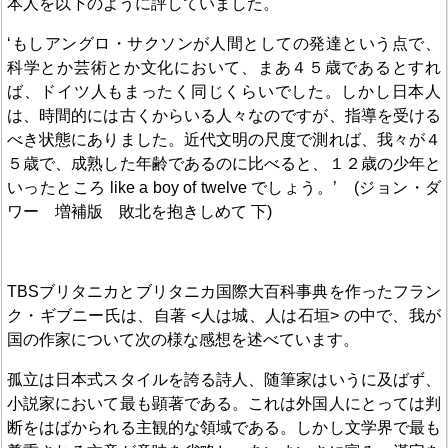
本人を以下のように評していました。
‘もしアングロ・サクソンが人間としての発達という点で、
科学とか芸術とか文化において、まあ４５歳であるとすれ
ば、ドイツ人もまったく同じくらいでした。しかし日本人
は、時間的には古くからいる人々なのですが、指導を受ける
べき状態にありました。近代文明の尺度で測れば、我々が４
５歳で、成熟した年齢であるのに比べると、１２歳の少年と
いったところ like a boy of twelve でしょう。’ (ジョン・ダ
ワー 増補版 敗北を抱きしめて 下)
TBSブリタニカとブリタニカ国際大百科事典を作ったフラン
ク・ギブニー氏は、自著 <人は城、人は石垣> の中で、我が
国の作家について次の様な感想を述べています。
孤立は日本式スタイルを誇る詩人、随筆家はいうに及ばず、
小説家において最も顕著である。これは外国人にとっては判
断をはばかられる主観的な領域である。しかし文学界で最も