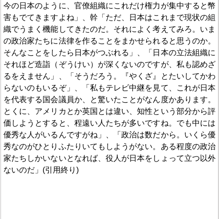
今の日本のように、官僚組織にこれだけ権力が集中すると幣
害もでてきますよね」、幹「ただ、日本はこれまで現状の組
織でうまく機能してきたのだ。それによく考えてみろ。いま
の政治家たちに法律を作ることをまかせられると思うのか。
そんなことをしたら日本がつぶれる」、「日本の立法組織に
それほど造詣（ぞうけい）が深くないのですが、私も認めざ
るをえません」、「そうだろう。『やくざ』とたいしてかわ
らないのもいるぞ」、「私もテレビ中継を見て、これが日本
を代表する国会議員か、と驚いたことがなん度かあります。
とくに、アメリカとか英国とは違い、知性という部分から評
価しようとすると、程遠い人たちが多いですね。でも中には
優秀な人がいるんですがね」、「政治は数だから。いくら優
秀なのがひとりふたりいてもしようがない。ある程度の政治
家たちしかいないとなれば、役人が日本をしょって立つ以外
ないのだ」(引用終り)